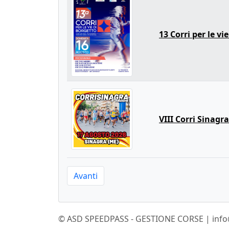
13 Corri per le vi
VIII Corri Sinagr
Avanti
© ASD SPEEDPASS - GESTIONE CORSE | info@