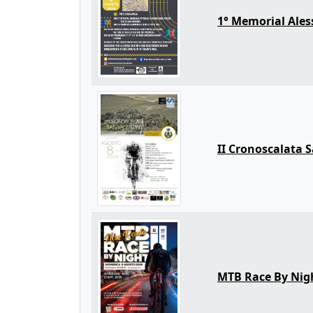
1° Memorial Ales
II Cronoscalata 
MTB Race By Nig