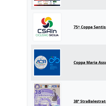
75^ Coppa Santis
Coppa Maria Ass
38ª StraBalestrat